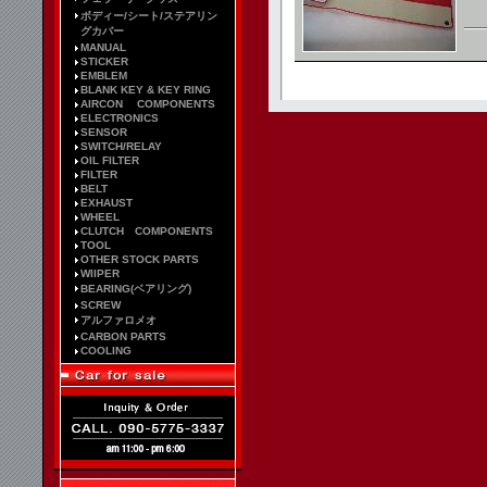
ボディー/シート/ステアリン
グカバー
MANUAL
STICKER
EMBLEM
BLANK KEY & KEY RING
AIRCON COMPONENTS
ELECTRONICS
SENSOR
SWITCH/RELAY
OIL FILTER
FILTER
BELT
EXHAUST
WHEEL
CLUTCH COMPONENTS
TOOL
OTHER STOCK PARTS
WIIPER
BEARING(ベアリング)
SCREW
アルファロメオ
CARBON PARTS
COOLING