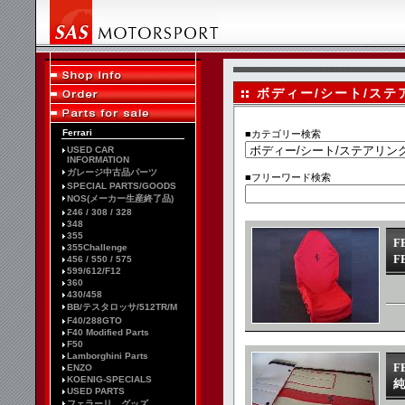
ボディー/シート/ステ
Ferrari
■カテゴリー検索
USED CAR
INFORMATION
ガレージ中古品パーツ
■フリーワード検索
SPECIAL PARTS/GOODS
NOS(メーカー生産終了品)
246 / 308 / 328
348
355
F
355Challenge
F
456 / 550 / 575
599/612/F12
360
430/458
BB/テスタロッサ/512TR/M
F40/288GTO
F40 Modified Parts
F50
Lamborghini Parts
F
ENZO
KOENIG-SPECIALS
純
USED PARTS
フェラーリ グッズ